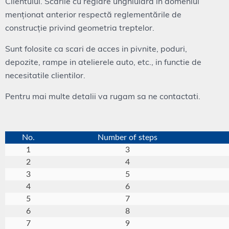
Clientului. Scările cu reglare unghiulară în domeniul
menționat anterior respectă reglementările de
construcție privind geometria treptelor.
Sunt folosite ca scari de acces in pivnite, poduri,
depozite, rampe in atelierele auto, etc., in functie de
necesitatile clientilor.
Pentru mai multe detalii va rugam sa ne contactati.
No.
Number of steps
1
3
2
4
3
5
4
6
5
7
6
8
7
9